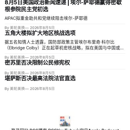
8月5日美国政治新闻速递 | 埃尔-萨耶德赢得密歇
根参院民主党初选
AIPAC拟重金助共和党继续阻击埃尔-萨耶德
By 美轮美换
2026年8月5日
五角大楼拟扩大地区核战选项
据五名知情人士透露，国防部政策主管埃尔布里奇·科尔比
（Elbridge Colby）正在起草机密核战略，拟在美国与中国或俄
罗斯发生地区战争时扩大短程战术核武器的作用，改写危机中
By 美轮美换
2026年8月5日
提交总统选择的核报复方案。
密苏里否决限制公民修宪权
By 美轮美换
2026年8月5日
堪萨斯否决最高法院法官直选
By 美轮美换
2026年8月5日