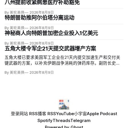
八州提前收紧病患医疗补助豁免
By 美轮美换
2026年8月9日
特朗普助推阿尔伯塔分离运动
By 美轮美换
2026年8月9日
神秘商人向特朗普加密企业投入1亿美元
By 美轮美换
2026年8月9日
五角大楼令军企21天提交武器增产方案
五角大楼已要求美国军工企业在21天内提交加速生产和交付关
键武器的方案，以补充伊朗战争消耗的弹药库存。副防长史蒂
夫·范伯格（Steve Feinberg）在备忘录中称，多年研发周期不
By 美轮美换
2026年8月9日
可接受，必须立即扩大产能；
登录
网站 RSS
播客 RSS
YouTube
小宇宙
Apple Podcast
Spotify
Threads
Telegram
Powered by
Ghost