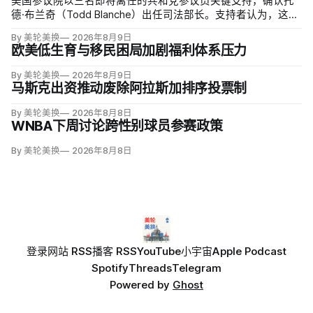
美国参议院以三名即将离任的共和党参议员关键支持，确认托
德·布兰奇（Todd Blanche）出任司法部长。支持者认为，这位
特朗普前私人刑事辩护律师因获总统信任，反而最可能劝阻其
By 美轮美换
2026年8月9日
冲动；
欧美低生育与移民困局加剧福利体系压力
By 美轮美换
2026年8月9日
马斯克出资推动废除阿拉斯加排序投票制
By 美轮美换
2026年8月8日
WNBA下周讨论跨性别球员参赛政策
By 美轮美换
2026年8月8日
登录
网站 RSS
播客 RSS
YouTube
小宇宙
Apple Podcast
Spotify
Threads
Telegram
Powered by
Ghost