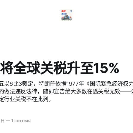
将全球关税升至15%
以6比3裁定，特朗普依据1977年《国际紧急经济权力法
的做法违反法律，随即宣告绝大多数在途关税无效——
定行业关税不在此列。
1日
—
1 min read