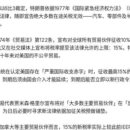
6比3裁定，特朗普依据1977年《国际紧急经济权力法》（I
法律，随即宣告绝大多数在途关税无效——汽车、零部件及
。
974年《贸易法》第122条，宣布对全球所有贸易伙伴征收10
六又在社交媒体上宣布将税率提至该法律允许的上限：15%。
十年来对美国的不公平贸易。
权总统在认定美国存在「严重国际收支赤字」时，征收最高15%
天，到期后须由国会介入才能延续；到期后能否立即以新行政
易代表贾米森·格里尔宣布将对「大多数主要贸易伙伴」在「
查，为日后必要时寻求新法律依据加征关税预做铺垫。
加拿大等主要贸易伙伴而言，15%的新税率实际上较此前IEE