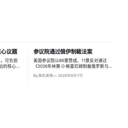
核心议题
参议院通过俄伊制裁法案
发现，可负担
美国参议院以86票赞成、11票反对通过
突出的核心议
《2026年林赛·O·格雷厄姆制裁俄罗斯与
济学人》
伊朗法案》，结束数月搁置。61页法案针
By 美轮美换
2026年8月7日
，把通胀和物
对俄罗斯油气的主要买家，并扩大对俄领
，从2024
导层、家属和寡头的制裁；同时授权对购
0%，本周进
买俄油气最多的五个国家实施定向关税，
意在切断支持俄乌战争的能源收入。