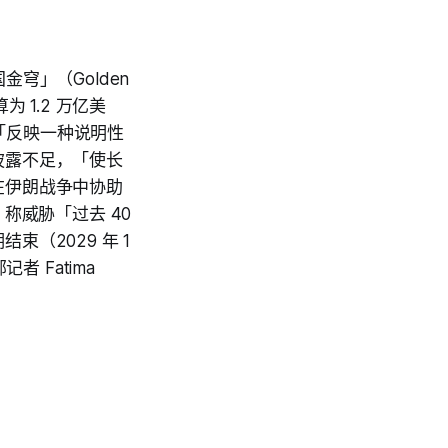
穹」（Golden
 1.2 万亿美
算「反映一种说明性
披露不足，「使长
在伊朗战争中协助
称威胁「过去 40
（2029 年 1
 Fatima