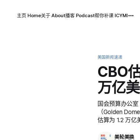
主页 Home
关于 About
播客 Podcast
帮你补课 ICYMI
美国新闻速递
CBO
万亿美
国会预算办公室
（Golden 
估算为 1.2 
美轮美换