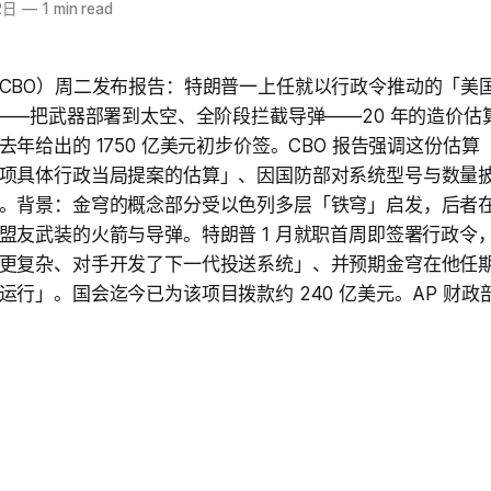
2日
—
1 min read
CBO）周二发布报告：特朗普一上任就以行政令推动的「美国金
——把武器部署到太空、全阶段拦截导弹——20 年的造价估算为
年给出的 1750 亿美元初步价签。CBO 报告强调这份估
项具体行政当局提案的估算」、因国防部对系统型号与数量
。背景：金穹的概念部分受以色列多层「铁穹」启发，后者
盟友武装的火箭与导弹。特朗普 1 月就职首周即签署行政令，
更复杂、对手开发了下一代投送系统」、并预期金穹在他任期结束
行」。国会迄今已为该项目拨款约 240 亿美元。AP 财政部记者