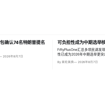
包确认74名特朗普提名
可负担性成为中期选举
FiftyPlusOne汇总多项民调
性已成为2026年中期选举更
2026年8月7日
题。舆观（YouGov）与《经
By 美轮美换
2026年8月7日
（The Economist）调查中
价列为全国最重要问题的美国人
年10月的24%升至今年5月的3
一步升至36%。