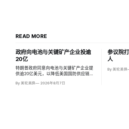
READ MORE
政府向电池与关键矿产企业投逾
参议院打
20亿
人
特朗普政府同意向电池与关键矿产企业提
By 美轮美换
供逾20亿美元，以降低美国国防供应链对
中国的依赖。国防部计划向硅负极电池公
By 美轮美换
2026年8月7日
司Sila Nanotechnologies提供14亿美元贷
款，并向在澳大利亚开采钪的日出能源金
属公司（Sunrise Energy Metals）提供4
亿美元贷款，美…