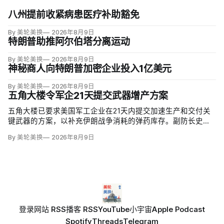
八州提前收紧病患医疗补助豁免
By 美轮美换
2026年8月9日
特朗普助推阿尔伯塔分离运动
By 美轮美换
2026年8月9日
神秘商人向特朗普加密企业投入1亿美元
By 美轮美换
2026年8月9日
五角大楼令军企21天提交武器增产方案
五角大楼已要求美国军工企业在21天内提交加速生产和交付关
键武器的方案，以补充伊朗战争消耗的弹药库存。副防长史蒂
夫·范伯格（Steve Feinberg）在备忘录中称，多年研发周期不
By 美轮美换
2026年8月9日
可接受，必须立即扩大产能；
登录
网站 RSS
播客 RSS
YouTube
小宇宙
Apple Podcast
Spotify
Threads
Telegram