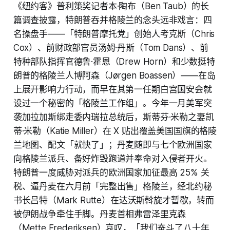
《纽约客》普利策奖记者本·陶布（Ben Taub）的长
篇调查披露，特朗普吞并格陵兰的念头远非戏言：四
名操盘手——「特朗普摩托党」创始人考克斯（Chris
Cox）、前财政部官员汤姆·丹斯（Tom Dans）、前
特种部队指挥官德鲁·霍恩（Drew Horn）和少数挺特
朗普的格陵兰人博阿森（Jørgen Boassen）——在岛
上展开影响力行动，而早在其第一任期白宫国安会就
设过一个秘密的「格陵兰工作组」。今年一月美军突
袭加拉加斯绑走委内瑞拉总统后，斯蒂芬·米勒之妻凯
蒂·米勒（Katie Miller）在 X 贴出覆盖美国国旗的格陵
兰地图、配文「就快了」；丹麦随即与七个欧洲国家
向格陵兰派兵、备好炸毁跑道并奉命对入侵者开火。
特朗普一度威胁对派兵的欧洲国家加征最高 25% 关
税、逼丹麦在六月前「完整出售」格陵兰，经北约秘
书长吕特（Mark Rutte）在达沃斯斡旋才暂歇，转而
被伊朗战争牵住手脚。丹麦首相弗雷泽里克森
（Mette Frederiksen）哀叹，「我们奋斗了八十年