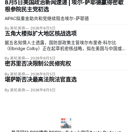
8月5日美国政治新闻速递 | 埃尔-萨耶德赢得密歇
根参院民主党初选
AIPAC拟重金助共和党继续阻击埃尔-萨耶德
By 美轮美换
2026年8月5日
五角大楼拟扩大地区核战选项
据五名知情人士透露，国防部政策主管埃尔布里奇·科尔比
（Elbridge Colby）正在起草机密核战略，拟在美国与中国或俄
罗斯发生地区战争时扩大短程战术核武器的作用，改写危机中
By 美轮美换
2026年8月5日
提交总统选择的核报复方案。
密苏里否决限制公民修宪权
By 美轮美换
2026年8月5日
堪萨斯否决最高法院法官直选
By 美轮美换
2026年8月5日