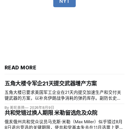
NYT
READ MORE
五角大楼令军企21天提交武器增产方案
五角大楼已要求美国军工企业在21天内提交加速生产和交付关
键武器的方案，以补充伊朗战争消耗的弹药库存。副防长史蒂
夫·范伯格（Steve Feinberg）在备忘录中称，多年研发周期不
By 美轮美换
2026年8月9日
可接受，必须立即扩大产能；
共和党错过换人期限 米勒留选危及众院
俄亥俄州共和党众议员马克斯·米勒（Max Miller）似乎错过8月
8日退出竞选的关键期限，使共和党基本失去在11月选票上更换