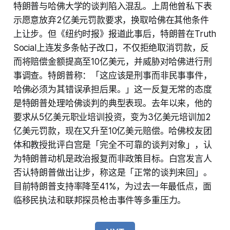
特朗普与哈佛大学的谈判陷入混乱。上周他曾私下表
示愿意放弃2亿美元罚款要求，换取哈佛在其他条件
上让步。但《纽约时报》报道此事后，特朗普在Truth
Social上连发多条帖子改口，不仅拒绝取消罚款，反
而将赔偿金额提高至10亿美元，并威胁对哈佛进行刑
事调查。特朗普称：「这应该是刑事而非民事事件，
哈佛必须为其错误承担后果。」这一反复无常的态度
是特朗普处理哈佛谈判的典型表现。去年以来，他的
要求从5亿美元职业培训投资，变为3亿美元培训加2
亿美元罚款，现在又升至10亿美元赔偿。哈佛校友团
体和教授批评白宫是「完全不可靠的谈判对象」，认
为特朗普动机是政治报复而非政策目标。白宫发言人
否认特朗普做出让步，称这是「正常的谈判来回」。
目前特朗普支持率降至41%，为过去一年最低点，面
临移民执法和联邦探员枪击事件等多重压力。