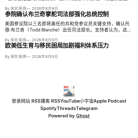
候选人的最后实际机会。米勒被前妻艾米莉·莫雷诺（Emily
By 美轮美换
2026年8月9日
Moreno）指控家暴并予以否认，众院道德委员会同时调查他是
参院确认布兰奇掌舵司法部强化总统控制
否涉及家庭暴力、虐待或非法用药。
美国参议院以三名即将离任的共和党参议员关键支持，确认托
德·布兰奇（Todd Blanche）出任司法部长。支持者认为，这位
特朗普前私人刑事辩护律师因获总统信任，反而最可能劝阻其
By 美轮美换
2026年8月9日
冲动；
欧美低生育与移民困局加剧福利体系压力
By 美轮美换
2026年8月9日
登录
网站 RSS
播客 RSS
YouTube
小宇宙
Apple Podcast
Spotify
Threads
Telegram
Powered by
Ghost