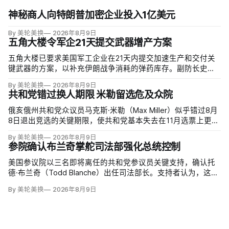
神秘商人向特朗普加密企业投入1亿美元
By 美轮美换
2026年8月9日
五角大楼令军企21天提交武器增产方案
五角大楼已要求美国军工企业在21天内提交加速生产和交付关
键武器的方案，以补充伊朗战争消耗的弹药库存。副防长史蒂
夫·范伯格（Steve Feinberg）在备忘录中称，多年研发周期不
By 美轮美换
2026年8月9日
可接受，必须立即扩大产能；
共和党错过换人期限 米勒留选危及众院
俄亥俄州共和党众议员马克斯·米勒（Max Miller）似乎错过8月
8日退出竞选的关键期限，使共和党基本失去在11月选票上更换
候选人的最后实际机会。米勒被前妻艾米莉·莫雷诺（Emily
By 美轮美换
2026年8月9日
Moreno）指控家暴并予以否认，众院道德委员会同时调查他是
参院确认布兰奇掌舵司法部强化总统控制
否涉及家庭暴力、虐待或非法用药。
美国参议院以三名即将离任的共和党参议员关键支持，确认托
德·布兰奇（Todd Blanche）出任司法部长。支持者认为，这位
特朗普前私人刑事辩护律师因获总统信任，反而最可能劝阻其
By 美轮美换
2026年8月9日
冲动；