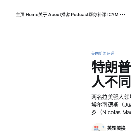
主页 Home
关于 About
播客 Podcast
帮你补课 ICYMI
美国新闻速递
特朗普
人不同
两名拉美强人领
埃尔南德斯（Jua
罗（Nicolás
美轮美换