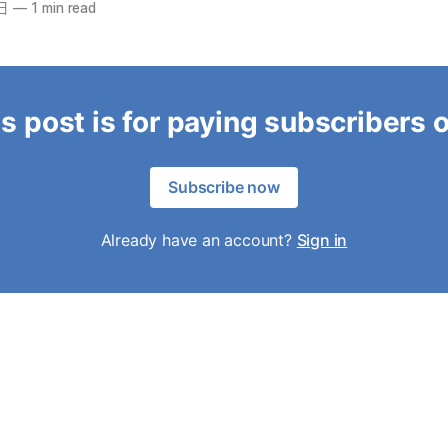
日
—
1 min read
s post is for paying subscribers 
Subscribe now
Already have an account?
Sign in