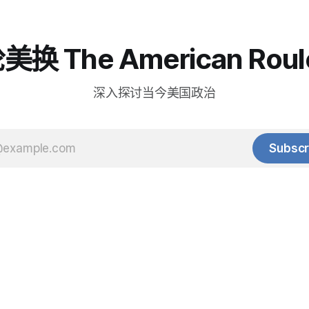
换 The American Roul
深入探讨当今美国政治
Subscr
© 2025 Baihua Media LLC. All rights reserved.