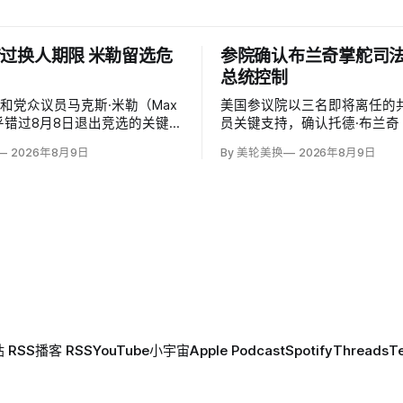
过换人期限 米勒留选危
参院确认布兰奇掌舵司
总统控制
和党众议员马克斯·米勒（Max
美国参议院以三名即将离任的
）似乎错过8月8日退出竞选的关键
员关键支持，确认托德·布兰奇（
和党基本失去在11月选票上更
Blanche）出任司法部长。支
2026年8月9日
By 美轮美换
2026年8月9日
的最后实际机会。米勒被前妻艾
这位特朗普前私人刑事辩护律
（Emily Moreno）指控家暴并
信任，反而最可能劝阻其冲动
，众院道德委员会同时调查他是
庭暴力、虐待或非法用药。
 RSS
播客 RSS
YouTube
小宇宙
Apple Podcast
Spotify
Threads
T