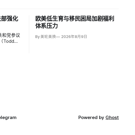
法部强化
欧美低生育与移民困局加剧福利
体系压力
共和党参议
By 美轮美换
2026年8月9日
Todd
持者认为，
师因获总统
；
elegram
Powered by
Ghost