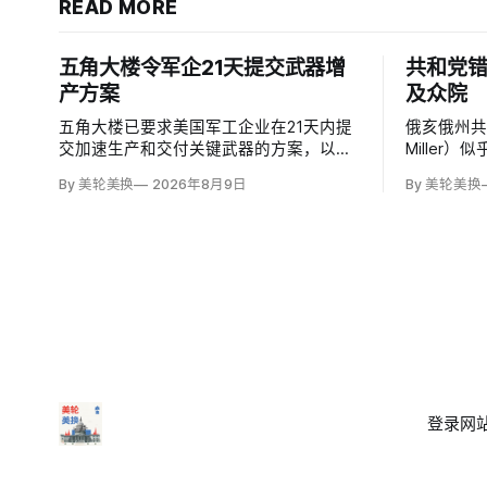
READ MORE
五角大楼令军企21天提交武器增
共和党错
产方案
及众院
五角大楼已要求美国军工企业在21天内提
俄亥俄州共
交加速生产和交付关键武器的方案，以补
Miller
充伊朗战争消耗的弹药库存。副防长史蒂
期限，使共
By 美轮美换
2026年8月9日
By 美轮美换
夫·范伯格（Steve Feinberg）在备忘录中
换候选人
称，多年研发周期不可接受，必须立即扩
米莉·莫雷诺
大产能；
予以否认
否涉及家
登录
网站