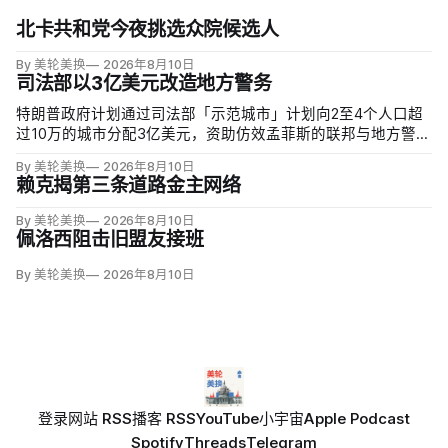
北卡共和党今夜挑选众院候选人
By 美轮美换
2026年8月10日
司法部以3亿美元改造地方警务
特朗普政府计划通过司法部「示范城市」计划向2至4个人口超
过10万的城市分配3亿美元，资助仿效孟菲斯的联邦与地方警力
集中行动。申请城市必须配合联邦移民执法，执行反露宿、反
By 美轮美换
2026年8月10日
游荡和强制治疗等政策，并预先同意在暴力犯罪或「公共骚
赖克揭第三条道路金主网络
乱」激增时偿还未来联邦介入成本。
By 美轮美换
2026年8月10日
佩洛西阻击旧盟友接班
By 美轮美换
2026年8月10日
登录
网站 RSS
播客 RSS
YouTube
小宇宙
Apple Podcast
Spotify
Threads
Telegram