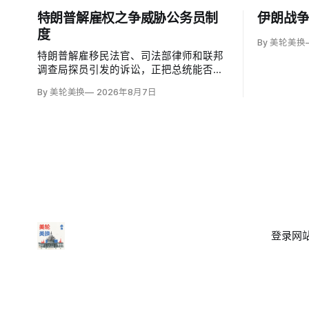
特朗普解雇权之争威胁公务员制
伊朗战
度
By 美轮美换
特朗普解雇移民法官、司法部律师和联邦
调查局探员引发的诉讼，正把总统能否绕
过1978年《公务员制度改革法》、无理由
By 美轮美换
2026年8月7日
开除联邦雇员的问题推向最高法院。联邦
巡回上诉法院今年秋天将全院审理两名前
移民法官梅根·杰克勒（Megan Jackler）
和布兰登·贾罗赫（Brandon Jaroc…
登录
网站