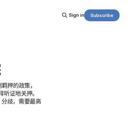
Sign in
Subscribe
院
制羁押的政策，
释听证地关押。
 2 分歧，需要最高