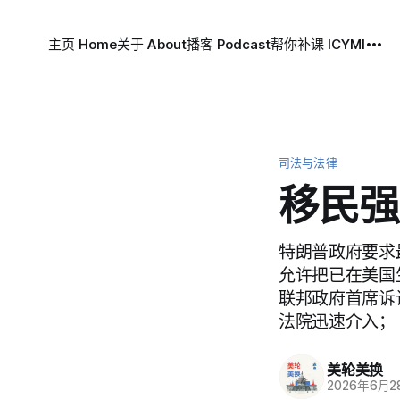
主页 Home
关于 About
播客 Podcast
帮你补课 ICYMI
司法与法律
移民强
特朗普政府要求
允许把已在美国
联邦政府首席诉讼律
法院迅速介入；
美轮美换
2026年6月2