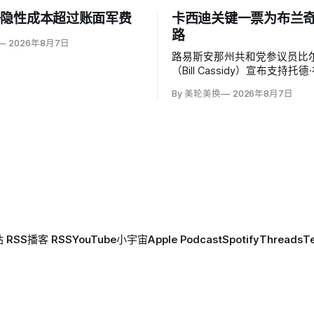
争隐性成本超过账面军费
卡西迪关键一票为布兰
路
2026年8月7日
路易斯安那州共和党参议员比尔
（Bill Cassidy）宣布支持托
（Todd Blanche）出任司
By 美轮美换
2026年8月7日
特朗普前私人辩护律师基本跨
认门槛。
 RSS
播客 RSS
YouTube
小宇宙
Apple Podcast
Spotify
Threads
T