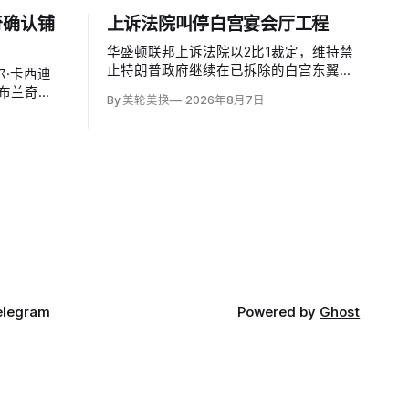
奇确认铺
上诉法院叫停白宫宴会厅工程
华盛顿联邦上诉法院以2比1裁定，维持禁
止特朗普政府继续在已拆除的白宫东翼原
·卡西迪
址兴建4亿美元宴会厅的临时禁令，认为
德·布兰奇
By 美轮美换
2026年8月7日
该案足以检验总统是否能绕过国会授权推
法部长，使这位
进大型工程。国家历史保护信托去年起诉
过参议院确
称，政府未获国会许可便拆除东翼并开建
约9万平方英尺项目。
elegram
Powered by
Ghost