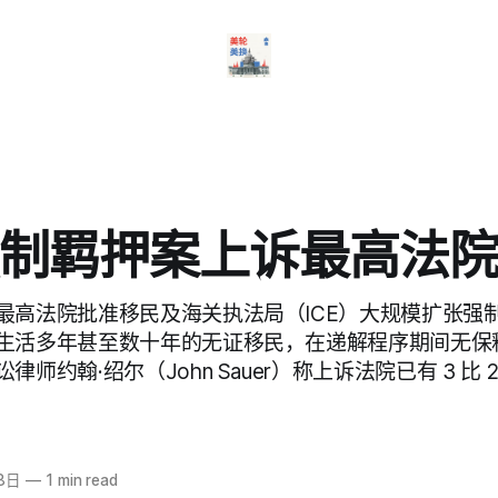
制羁押案上诉最高法
最高法院批准移民及海关执法局（ICE）大规模扩张强
生活多年甚至数十年的无证移民，在递解程序期间无保
师约翰·绍尔（John Sauer）称上诉法院已有 3 比
8日
—
1 min read