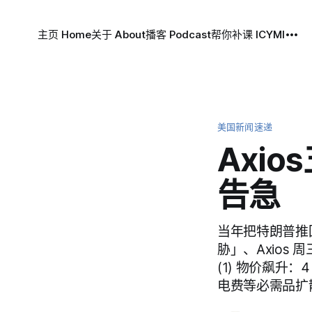
主页 Home
关于 About
播客 Podcast
帮你补课 ICYMI
美国新闻速递
Axi
告急
当年把特朗普推
胁」、Axios
(1) 物价飙升：
电费等必需品扩