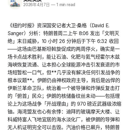
2026年4月7日
—
1 min read
《纽约时报》资深国安记者大卫·桑格（David E.
Sanger）分析：特朗普周二上午 8:06 发出「文明灭
绝」末日威胁，10 小时 26 分钟后于下午 6:32 收回
——这场由巴基斯坦斡旋促成的两周停火，确实是一
场卡点战术胜利，能让石油、化肥与氦气经霍尔木兹
海峡恢复流通、让本担心全球能源冲击引发衰退的市
场短暂松一口气，但**几乎没有解决任何引发战争的
根本议题**。伊朗仍由神权政府主导，背后是凶悍的
伊斯兰革命卫队，统治着一个被导弹和炸弹反复击打
的「俯首」民众；伊朗的核储备纹丝未动——包括理
论上为这场战争「开战理由」的 970 磅近武器级浓缩
铀。海湾盟友也心有余悸：迪拜的玻璃摩天大楼、让
科威特富人飞地宜居的海水淡化厂，被伊朗的导弹和
无人机证明完全可以击毁。汽油价格已飙升，特朗普