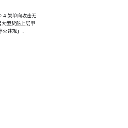
少 4 架单向攻击无
艘大型货船上层甲
停火违规」。