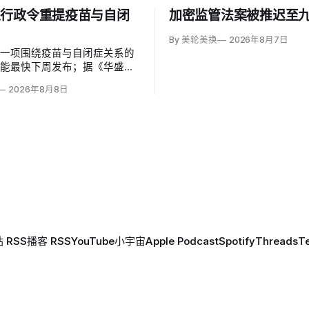
以行政令重提疫苗与自闭
加密监管法案被推迟至
By 美轮美换
2026年8月7日
草一项围绕疫苗与自闭症关系的
可能最快下周发布；据《华盛顿
彭博社报道，草案涉及儿童疫苗
2026年8月8日
、自闭症研究和家长选择权，内
变化。数十项覆盖全球数百万儿
量研究均未发现儿童疫苗导致自
关说法源自一项后来撤稿的欺诈
作者也被吊销执照。
 RSS
播客 RSS
YouTube
小宇宙
Apple Podcast
Spotify
Threads
T