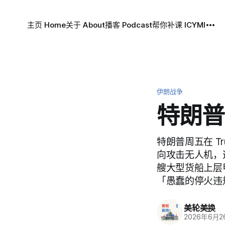
主页 Home
关于 About
播客 Podcast
帮你补课 ICYMI
伊朗战争
特朗普
特朗普周五在 Tr
向攻击无人机，
艘大型货船上层
「愚蠢的停火违
美轮美换
2026年6月2