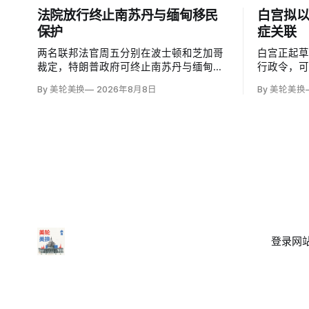
法院放行终止南苏丹与缅甸移民
白宫拟
保护
症关联
两名联邦法官周五分别在波士顿和芝加哥
白宫正起
裁定，特朗普政府可终止南苏丹与缅甸公
行政令，
民的临时保护身份（TPS），使约232名
邮报》和
By 美轮美换
2026年8月8日
By 美轮美换
南苏丹人和约4000名缅甸人失去免遭遣返
接种计划
和在美工作的临时保障。两国分别因长期
容仍可能
武装冲突及2021年军事政变后动荡而获指
童的高质
定；国土安全部去年11月决定取消保护。
闭症，相
性研究，
登录
网站