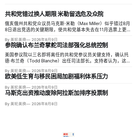
共和党错过换人期限 米勒留选危及众院
俄亥俄州共和党众议员马克斯·米勒（Max Miller）似乎错过8月
8日退出竞选的关键期限，使共和党基本失去在11月选票上更换
候选人的最后实际机会。米勒被前妻艾米莉·莫雷诺（Emily
By 美轮美换
2026年8月9日
Moreno）指控家暴并予以否认，众院道德委员会同时调查他是
参院确认布兰奇掌舵司法部强化总统控制
否涉及家庭暴力、虐待或非法用药。
美国参议院以三名即将离任的共和党参议员关键支持，确认托
德·布兰奇（Todd Blanche）出任司法部长。支持者认为，这位
特朗普前私人刑事辩护律师因获总统信任，反而最可能劝阻其
By 美轮美换
2026年8月9日
冲动；
欧美低生育与移民困局加剧福利体系压力
By 美轮美换
2026年8月9日
马斯克出资推动废除阿拉斯加排序投票制
By 美轮美换
2026年8月8日