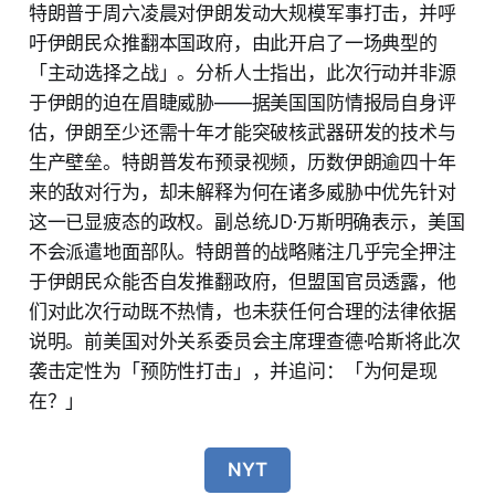
特朗普于周六凌晨对伊朗发动大规模军事打击，并呼
吁伊朗民众推翻本国政府，由此开启了一场典型的
「主动选择之战」。分析人士指出，此次行动并非源
于伊朗的迫在眉睫威胁——据美国国防情报局自身评
估，伊朗至少还需十年才能突破核武器研发的技术与
生产壁垒。特朗普发布预录视频，历数伊朗逾四十年
来的敌对行为，却未解释为何在诸多威胁中优先针对
这一已显疲态的政权。副总统JD·万斯明确表示，美国
不会派遣地面部队。特朗普的战略赌注几乎完全押注
于伊朗民众能否自发推翻政府，但盟国官员透露，他
们对此次行动既不热情，也未获任何合理的法律依据
说明。前美国对外关系委员会主席理查德·哈斯将此次
袭击定性为「预防性打击」，并追问：「为何是现
在？」
NYT