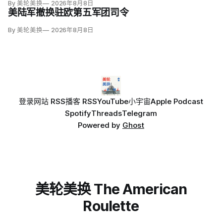
By 美轮美换
2026年8月8日
代理局长戴维·文图雷拉（David J. Venturella）称，涉及羁押中
美陆军撤换驻欧第五军团司令
重伤或死亡的录像若影响调查或隐私即…
By 美轮美换
2026年8月8日
登录
网站 RSS
播客 RSS
YouTube
小宇宙
Apple Podcast
Spotify
Threads
Telegram
Powered by
Ghost
美轮美换 The American
Roulette