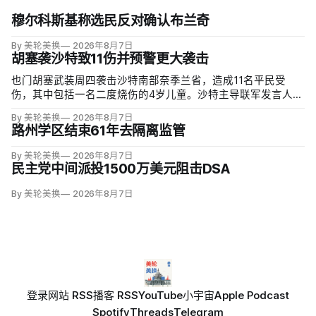
穆尔科斯基称选民反对确认布兰奇
By 美轮美换
2026年8月7日
胡塞袭沙特致11伤并预警更大袭击
也门胡塞武装周四袭击沙特南部奈季兰省，造成11名平民受
伤，其中包括一名二度烧伤的4岁儿童。沙特主导联军发言人图
尔基·马利基（Turki al-Maliki）指控胡塞武装无差别炮击民用
By 美轮美换
2026年8月7日
区；
路州学区结束61年去隔离监管
By 美轮美换
2026年8月7日
民主党中间派投1500万美元阻击DSA
By 美轮美换
2026年8月7日
登录
网站 RSS
播客 RSS
YouTube
小宇宙
Apple Podcast
Spotify
Threads
Telegram