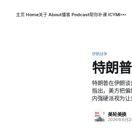
主页 Home
关于 About
播客 Podcast
帮你补课 ICYMI
伊朗战争
特朗普
特朗普在伊朗谈
指出，美方把偏
内强硬派视为让
美轮美换
2026年6月2