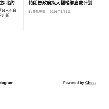
试探北约
特朗普政府拟大幅松绑启蒙计划
「普京不会
By 美轮美换
2026年8月6日
的判断，认
29年间以网
翼小规模越
侵仍属低概
导弹落入波
视为前兆。
elegram
Powered by
Ghost