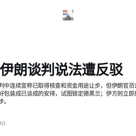
伊朗谈判说法遭反驳
判中连续宣称已取得核查和资金用途让步，但伊朗官员
好包装成已谈成的安排，试图锁定德黑兰；伊方则立即
步。
4日