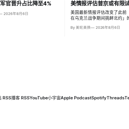
军官晋升占比降至4%
美情报评估普京或有限
美国最新情报评估改变了此前
2026年8月6日
在乌克兰战争期间挑衅北约」
为俄罗斯可能从今年秋季至20
By 美轮美换
2026年8月6日
络攻击、无标识武装占领或东
境行动试探联盟。有限陆地入
率，但风险随时间上升；俄军
兰、无人机进入罗马尼亚已被
 RSS
播客 RSS
YouTube
小宇宙
Apple Podcast
Spotify
Threads
T