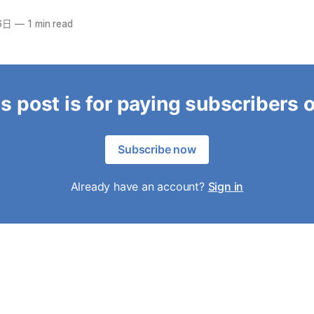
6日
—
1 min read
s post is for paying subscribers 
Subscribe now
Already have an account?
Sign in