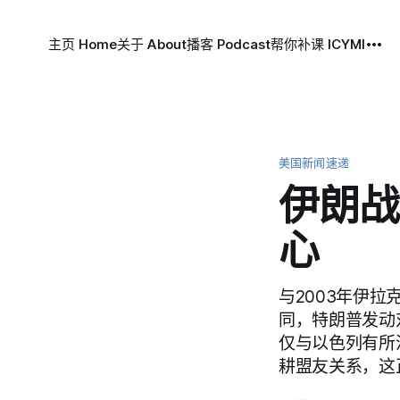
主页 Home
关于 About
播客 Podcast
帮你补课 ICYMI
美国新闻速递
伊朗战
心
与2003年伊
同，特朗普发动
仅与以色列有所
耕盟友关系，这