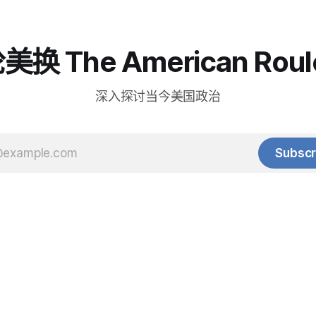
换 The American Roul
深入探讨当今美国政治
Subscr
© 2025 Baihua Media LLC. All rights reserved.