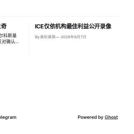
兰奇
ICE仅依机构最佳利益公开录像
尔科斯基
By 美轮美换
2026年8月7日
宣布反对确认代
d
朗普并扭转
」。
elegram
Powered by
Ghost