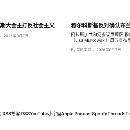
中期大会主打反社会主义
穆尔科斯基反对确认布
阿拉斯加共和党参议员莉萨·穆
2026年8月7日
（Lisa Murkowski）周五
理司法部长托德·布兰奇（Tod
By 美轮美换
2026年8月7日
Blanche），称他无法遏制特
司法部加速「政治化、武器化
 RSS
播客 RSS
YouTube
小宇宙
Apple Podcast
Spotify
Threads
T