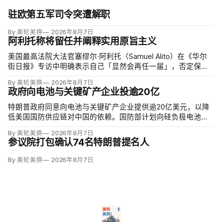
驻欧第五军司令突遭解职
By 美轮美换
2026年8月7日
阿利托称将留任并阐释实用原旨主义
美国最高法院大法官塞缪尔·阿利托（Samuel Alito）在《华尔
街日报》专访中明确表示自己「显然会再任一届」，否定保守
派要求他趁共和党掌控参议院时退休、让特朗普提名年轻继任
By 美轮美换
2026年8月7日
者的呼声。76岁的阿利托称这类催退提醒他生命有限，却也暗
政府向电池与关键矿产企业投逾20亿
含法官可以互换的误解。
特朗普政府同意向电池与关键矿产企业提供逾20亿美元，以降
低美国国防供应链对中国的依赖。国防部计划向硅负极电池公
司Sila Nanotechnologies提供14亿美元贷款，并向在澳大利亚
By 美轮美换
2026年8月7日
开采钪的日出能源金属公司（Sunrise Energy Metals）提供4亿
参议院打包确认74名特朗普提名人
美元贷款，美…
By 美轮美换
2026年8月7日