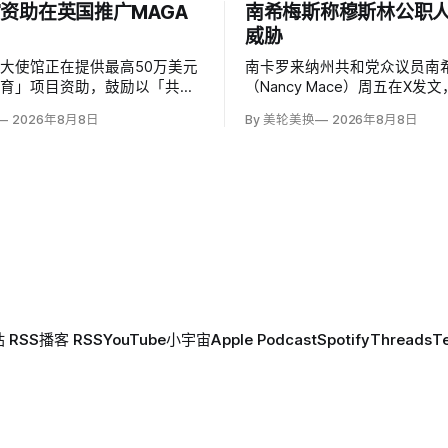
资助在英国推广MAGA
南希梅斯称穆斯林公职
威胁
大使馆正在提供最高50万美元
南卡罗来纳州共和党众议员南希
教育」项目资助，鼓励以「共同
（Nancy Mace）周五在X发
」为主题，优先宣传言论自由、
所有担任公职的穆斯林都是「
2026年8月8日
By 美轮美换
2026年8月8日
、正当程序、陪审团审判、财产
马」，并对国家安全和共和国
意征税等理念。英国自由民主党
最后写道「我们拒绝沉默」。
玛特（Lisa Smart）指责特朗
核验时，这条帖子获得约440
MAGA资金」干预英国民主；
6.2万次点赞、1万次转发和78
 RSS
播客 RSS
YouTube
小宇宙
Apple Podcast
Spotify
Threads
T