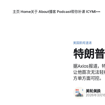
主页 Home
关于 About
播客 Podcast
帮你补课 ICYMI
美国新闻速递
特朗普
据Axios报
让他首次无法轻
方单方面可控。
美轮美换
2026年3月1