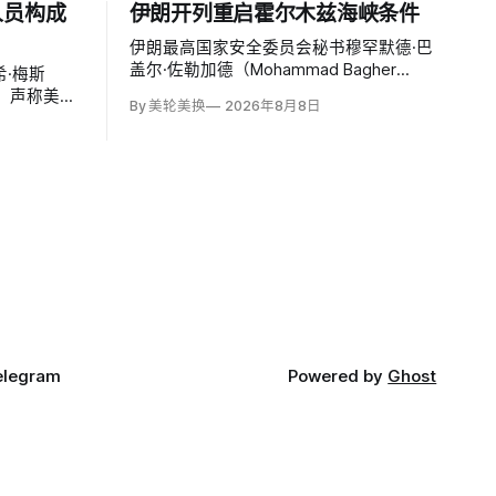
人员构成
伊朗开列重启霍尔木兹海峡条件
伊朗最高国家安全委员会秘书穆罕默德·巴
盖尔·佐勒加德（Mohammad Bagher
·梅斯
Zolghadr）周六提出重开霍尔木兹海峡的
文，声称美国
By 美轮美换
2026年8月8日
全面条件：美国解除海上封锁和制裁、撤
特洛伊木
走伊朗周边驻军、支付战争赔偿、释放被
构成威胁，
冻结资产，并停止攻击伊朗地区盟友及威
截至浏览器
胁伊朗。特朗普政府几乎不可能接受。
万次浏览、
00条回复。
elegram
Powered by
Ghost