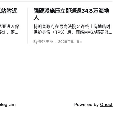
气站附近
强硬派施压立即遣返34.8万海地
人
尼亚进入保
特朗普政府在最高法院允许终止海地临时
爆炸，落点
保护身份（TPS）后，面临MAGA强硬派
压缩站约
要求立即逮捕并驱逐约34.8万名海地人的
By 美轮美换
2026年8月8日
施未受损。保
压力。国土安全部把执法重点放在俄亥俄
马尼亚边防
州斯普林菲尔德，至少50名海地人被叫到
逻队听到巨
移民办公室并佩戴脚踝监控器，但突袭尚
目标。
未出现。
elegram
Powered by
Ghost