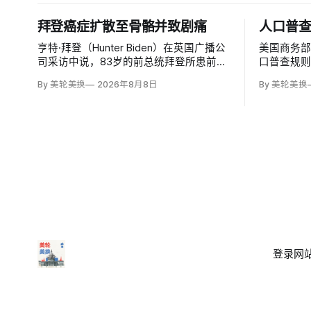
拜登癌症扩散至骨骼并致剧痛
人口普
亨特·拜登（Hunter Biden）在英国广播公
美国商务
司采访中说，83岁的前总统拜登所患前列
口普查规则
腺癌已扩散至骨骼及身体其他部位，造成
入无证移
By 美轮美换
2026年8月8日
By 美轮美换
剧烈疼痛，并在多个方面严重影响生活。
据，理由
他谈到父亲病情时落泪，称家人看着这一
草案称无
过程「非常难过」，也希望父亲能更多表
治共同体
达不适。
策很可能
登录
网站