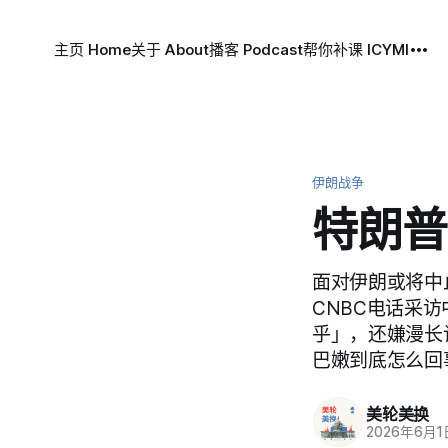
主页 Home
关于 About
播客 Podcast
帮你补课 ICYMI
伊朗战争
特朗普
面对伊朗或将中
CNBC电话采
乎」，还嫌漫长
巴嫩到底怎么回
美轮美换
2026年6月1