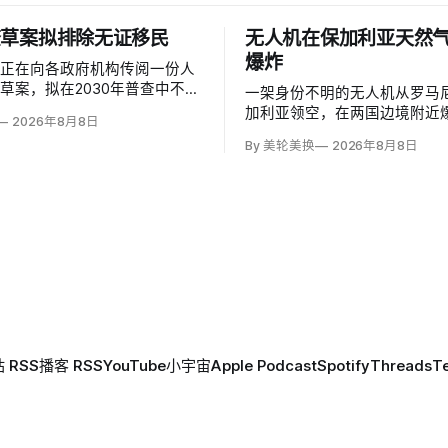
查草案拟排除无证移民
无人机在保加利亚天然
爆炸
部正在向各政府机构传阅一份人
草案，拟在2030年普查中不计
一架身份不明的无人机从罗马
民，并停止收集种族和性取向数
加利亚领空，在两国边境附近
2026年8月8日
是避免个人问题造成「扭曲」。
距离跨巴尔干天然气管道一座
By 美轮美换
2026年8月8日
证移民不属于「真正居民」、政
1000米；无人伤亡，基础设
成员或在美通常居住者；落实政
加利亚总理鲁门·拉德夫说，罗
需要恢复公民身份问题。
警察听到无人机噪音，保方巡
响，但两国防空系统均未发现
 RSS
播客 RSS
YouTube
小宇宙
Apple Podcast
Spotify
Threads
T