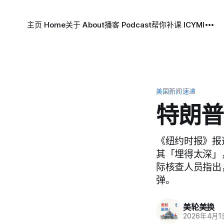
主页 Home
关于 About
播客 Podcast
帮你补课 ICYMI
美国新闻速递
特朗普
《纽约时报》报
其「埋得太深」
际核查人员指出
弹。
美轮美换
2026年4月1