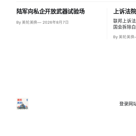
陆军向私企开放武器试验场
上诉法
联邦上诉
By 美轮美换
2026年8月7日
国会拆除
厅，认定
By 美轮美换
奥巴马任命
（Patric
加西亚法官（B
意见，称以
登录
网站