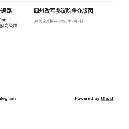
争退路
四州改写参议院争夺版图
an
By 美轮美换
2026年8月7日
政府高级顾
个月的伊朗
方案可能反
接受特朗普
elegram
Powered by
Ghost