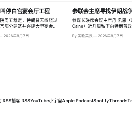
院叫停白宫宴会厅工程
参联会主席寻找伊朗战
法院周五裁定，特朗普无权绕过
参谋长联席会议主席丹·凯恩（D
白宫部分建筑并兴建大型宴会
Caine）近几周私下向特朗普
这项工程必须获得国会批准。由
问表示，美国需要为持续近六
2026年8月7日
By 美轮美换
2026年8月7日
的帕特里夏·米利特法官
战争寻找「退路」：现有升级
ia Millett）和拜登任命的布拉德利·
噬，单靠空袭无法迫使德黑兰
radley Garcia）组成多数
设定的目标。
行政行动夺走人民代表对…
 RSS
播客 RSS
YouTube
小宇宙
Apple Podcast
Spotify
Threads
T