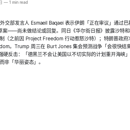
日
—
1 min read
外交部发言人 Esmaeil Baqaei 表示伊朗「正在审议」通
MOU 草案——尚未做结论或回复。同日《华尔街日报》披露沙特
（之前因 Project Freedom 行动惹怒沙特）；特朗普
Freedom。Trump 周三在 Burt Jones 集会预测战争「会
zaee 强硬反击：「德黑兰不会让美国以不切实际的计划重开海
而非「华丽姿态」。