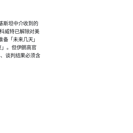
过巴基斯坦中介收到的
和科威特已解除对美
政府准备「未来几天」
很快结束」。但伊朗高官
峡」、谈判结果必须含