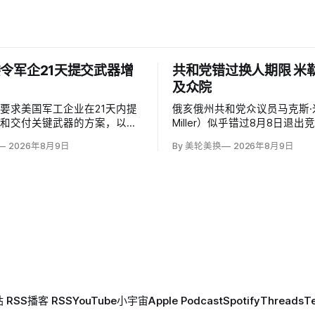
令军企21天提交武器增
共和党错过换人期限 米
及众院
要求美国军工企业在21天内提
俄亥俄州共和党众议员马克斯·
产和交付关键武器的方案，以补
Miller）似乎错过8月8日退
争消耗的弹药库存。副防长史蒂
期限，使共和党基本失去在11
2026年8月9日
By 美轮美换
2026年8月9日
teve Feinberg）在备忘录中
换候选人的最后实际机会。米
研发周期不可接受，必须立即扩
米莉·莫雷诺（Emily Moren
予以否认，众院道德委员会同
否涉及家庭暴力、虐待或非法
 RSS
播客 RSS
YouTube
小宇宙
Apple Podcast
Spotify
Threads
T