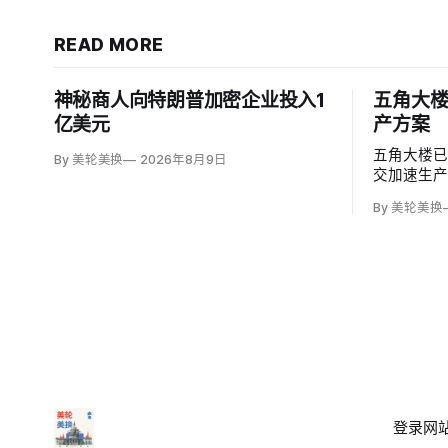
READ MORE
神秘商人向特朗普加密企业投入1
五角大楼
亿美元
产方案
五角大楼已
By 美轮美换
2026年8月9日
交加速生
充伊朗战
By 美轮美换
夫·范伯格（S
称，多年
大产能；
登录
网站