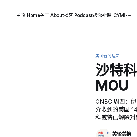
主页 Home
关于 About
播客 Podcast
帮你补课 ICYMI
美国新闻速递
沙特科
MOU
CNBC 周四：伊
介收到的美国 1
科威特已解除对美
美轮美换