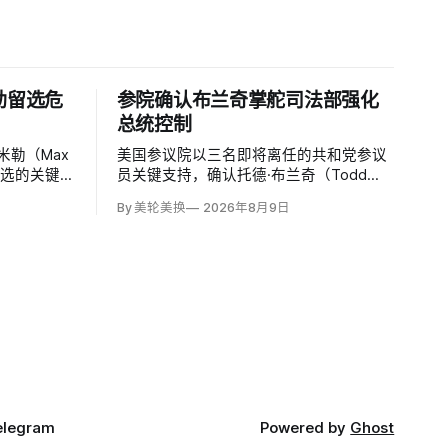
勒留选危
参院确认布兰奇掌舵司法部强化
总统控制
米勒（Max
美国参议院以三名即将离任的共和党参议
出竞选的关键
员关键支持，确认托德·布兰奇（Todd
月选票上更
Blanche）出任司法部长。支持者认为，
By 美轮美换
2026年8月9日
勒被前妻艾
这位特朗普前私人刑事辩护律师因获总统
o）指控家暴并
信任，反而最可能劝阻其冲动；
时调查他是
用药。
elegram
Powered by
Ghost