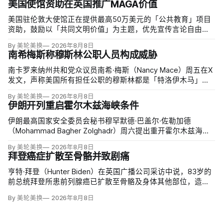
美国使馆资助在英国推广MAGA价值
美国驻伦敦大使馆正在提供最高50万美元的「公共教育」项目
资助，鼓励以「共同文明价值」为主题，优先宣传言论自由、
有限政府、正当程序、陪审团审判、财产权和经同意征税等理
By 美轮美换
2026年8月8日
念。英国自由民主党议员丽莎·斯玛特（Lisa Smart）指责特朗
南希梅斯称穆斯林公职人员构成威胁
普政府用「MAGA资金」干预英国民主；
南卡罗来纳州共和党众议员南希·梅斯（Nancy Mace）周五在X
发文，声称美国所有担任公职的穆斯林都是「特洛伊木马」，
并对国家安全和共和国构成威胁，最后写道「我们拒绝沉
By 美轮美换
2026年8月8日
默」。截至浏览器核验时，这条帖子获得约440万次浏览、6.2
伊朗开列重启霍尔木兹海峡条件
万次点赞、1万次转发和7800条回复。
伊朗最高国家安全委员会秘书穆罕默德·巴盖尔·佐勒加德
（Mohammad Bagher Zolghadr）周六提出重开霍尔木兹海峡
的全面条件：美国解除海上封锁和制裁、撤走伊朗周边驻军、
By 美轮美换
2026年8月8日
支付战争赔偿、释放被冻结资产，并停止攻击伊朗地区盟友及
拜登癌症扩散至骨骼并致剧痛
威胁伊朗。特朗普政府几乎不可能接受。
亨特·拜登（Hunter Biden）在英国广播公司采访中说，83岁的
前总统拜登所患前列腺癌已扩散至骨骼及身体其他部位，造成
剧烈疼痛，并在多个方面严重影响生活。他谈到父亲病情时落
By 美轮美换
2026年8月8日
泪，称家人看着这一过程「非常难过」，也希望父亲能更多表
达不适。