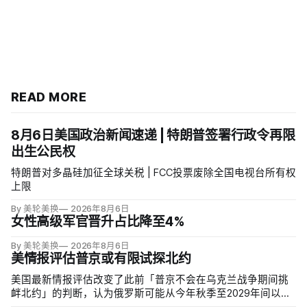
READ MORE
8月6日美国政治新闻速递 | 特朗普签署行政令再限
出生公民权
特朗普对多晶硅加征全球关税 | FCC投票废除全国电视台所有权
上限
By 美轮美换
2026年8月6日
女性高级军官晋升占比降至4%
By 美轮美换
2026年8月6日
美情报评估普京或有限试探北约
美国最新情报评估改变了此前「普京不会在乌克兰战争期间挑
衅北约」的判断，认为俄罗斯可能从今年秋季至2029年间以网
络攻击、无标识武装占领或东翼小规模越境行动试探联盟。有