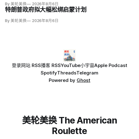
By 美轮美换
2026年8月6日
限陆地入侵仍属低概率，但风险随时间上升；俄军导弹落入波
特朗普政府拟大幅松绑启蒙计划
兰、无人机进入罗马尼亚已被视为前兆。
By 美轮美换
2026年8月6日
登录
网站 RSS
播客 RSS
YouTube
小宇宙
Apple Podcast
Spotify
Threads
Telegram
Powered by
Ghost
美轮美换 The American
Roulette