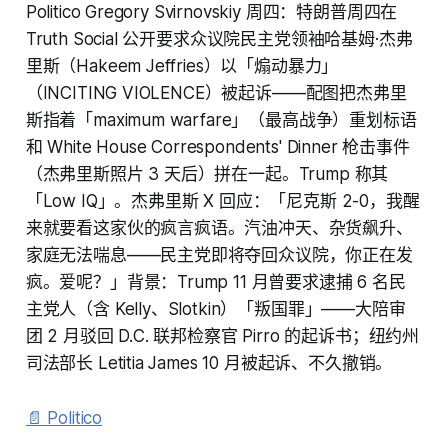
Politico Gregory Svirnovskiy 周四：特朗普周四在
Truth Social 公开要求众议院民主党领袖哈基姆·杰弗
里斯（Hakeem Jeffries）以「煽动暴力」
（INCITING VIOLENCE）被起诉——配图把杰弗里
斯指着「maximum warfare」（最高战争）重划标语
和 White House Correspondents' Dinner 枪击事件
（杰弗里斯照片 3 天后）拼在一起。Trump 称其
「Low IQ」。杰弗里斯 X 回应：「尼克斯 2-0，我醒
来就要看这家伙的疯言疯语。汽油冲天、杂货飙升、
家庭无法喘息——民主党即将夺回众议院，你正在发
疯。爱呢？」背景：Trump 11 月曾要求逮捕 6 名民
主党人（含 Kelly、Slotkin）「叛国罪」——大陪审
团 2 月驳回 D.C. 联邦检察官 Pirro 的起诉书；纽约州
司法部长 Letitia James 10 月被起诉、不久撤销。
📄 Politico