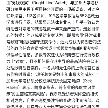
由"亮线观察"（Bright Line Watch）与加州大学洛杉
矶分校民主捍卫项目联合开展的一项新调查，对21名
联邦法官、113名律师、193名法学教授及652名政治
学家进行问卷，结果显示法律专业人士几乎一致认为
特朗普对法治的威胁是数十年来最严重的。最触目惊
心的数据：约八成受访专家认为，联邦官员"经常或非
常频繁"地拒绝遵守法院命令；近九成认为特朗普司法
部的政治任命官员"经常或非常频繁"地向联邦法官提
供误导性信息。多数专家还认为特朗普在行使行政权
力上"过度"，且不相信保守派主导的最高法院会公正
处理涉特朗普案件。一名共和党任命的上诉法官在匿
名作答时写道："现任总统是数十年来最大的威胁。"
加州大学洛杉矶分校法学院院长里克·哈森（Rick
Hasen）表示，跨意识形态、跨专业的高度共识显
示"民主面临真实风险"。保守派受访者对拜登的担忧
相对更高，自由派则更关注特朗普政治化司法部。调
查还指出，法律专业人士比普通公众对这场危机的感