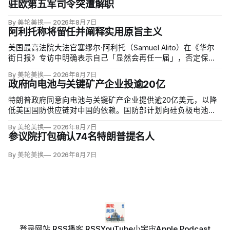
驻欧第五军司令突遭解职
By 美轮美换
2026年8月7日
阿利托称将留任并阐释实用原旨主义
美国最高法院大法官塞缪尔·阿利托（Samuel Alito）在《华尔
街日报》专访中明确表示自己「显然会再任一届」，否定保守
派要求他趁共和党掌控参议院时退休、让特朗普提名年轻继任
By 美轮美换
2026年8月7日
者的呼声。76岁的阿利托称这类催退提醒他生命有限，却也暗
政府向电池与关键矿产企业投逾20亿
含法官可以互换的误解。
特朗普政府同意向电池与关键矿产企业提供逾20亿美元，以降
低美国国防供应链对中国的依赖。国防部计划向硅负极电池公
司Sila Nanotechnologies提供14亿美元贷款，并向在澳大利亚
By 美轮美换
2026年8月7日
开采钪的日出能源金属公司（Sunrise Energy Metals）提供4亿
参议院打包确认74名特朗普提名人
美元贷款，美…
By 美轮美换
2026年8月7日
登录
网站 RSS
播客 RSS
YouTube
小宇宙
Apple Podcast