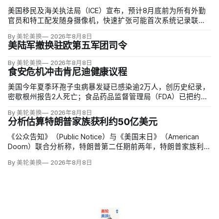
美国移民及海关执法局（ICE）宣布，预计8月底前为所有外勤
官员和特工配发随身摄像机，快速扩张可能首次系统记录联邦
移民执法现场；但公众能否看到录像，仍主要由该机构决定。
By 美轮美换
2026年8月8日
代理局长戴维·文图雷拉（David J. Venturella）称，涉及羁押中
美陆军撤换驻欧第五军团司令
重伤或死亡的录像若影响调查或隐私即…
By 美轮美换
2026年8月8日
食安危机冲击肯尼迪健康议程
美国今年夏季环孢子虫病暴发疑已感染逾2万人，创历史纪录，
密歇根州报告2人死亡；食品药品监督管理局（FDA）已把约
6000例病例与泰勒农场从墨西哥中部进口的卷心莴苣联系起
By 美轮美换
2026年8月8日
来，但其余来源仍未查清。
分析估算特朗普家族获利约50亿美元
《公众告知》（Public Notice）与《美国末日》（American
Doom）联合分析称，特朗普第二任期前两年，特朗普家族利润
与资产增值保守估计约50亿美元，其中数字资产业务收入超过
By 美轮美换
2026年8月8日
22.5亿美元、外国授权业务2025年收入6100万美元；