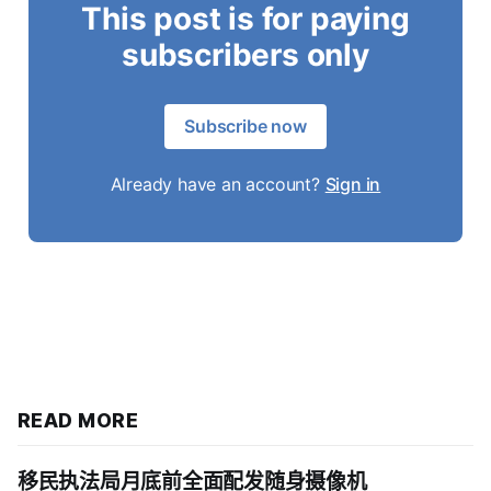
This post is for paying
subscribers only
Subscribe now
Already have an account?
Sign in
READ MORE
移民执法局月底前全面配发随身摄像机