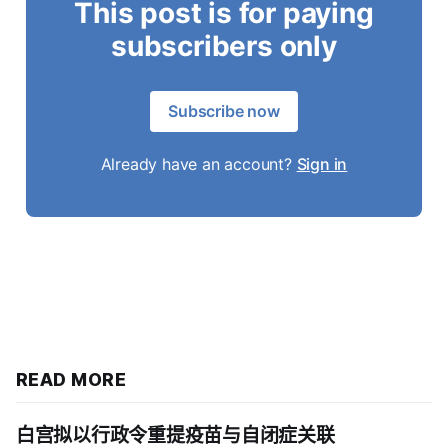
This post is for paying
subscribers only
Subscribe now
Already have an account?
Sign in
READ MORE
白宫拟以行政令重提疫苗与自闭症关联