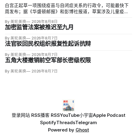
白宫正起草一项围绕疫苗与自闭症关系的行政令，可能最快下
周发布；据《华盛顿邮报》和彭博社报道，草案涉及儿童疫苗
接种计划、自闭症研究和家长选择权，内容仍可能变化。数十
By 美轮美换
2026年8月8日
项覆盖全球数百万儿童的高质量研究均未发现儿童疫苗导致自
加密监管法案被推迟至九月
闭症，相关说法源自一项后来撤稿的欺诈性研究，作者也被吊
销执照。
By 美轮美换
2026年8月7日
法官驳回民权组织报复性起诉抗辩
By 美轮美换
2026年8月7日
五角大楼撤销前空军部长密级权限
By 美轮美换
2026年8月7日
登录
网站 RSS
播客 RSS
YouTube
小宇宙
Apple Podcast
Spotify
Threads
Telegram
Powered by
Ghost