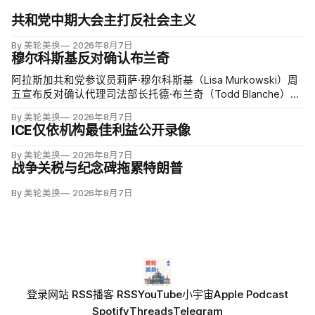
共和党中期大会主打反社会主义
By 美轮美换
2026年8月7日
穆尔科斯基反对确认布兰奇
阿拉斯加共和党参议员莉萨·穆尔科斯基（Lisa Murkowski）周
五宣布反对确认代理司法部长托德·布兰奇（Todd Blanche），
称他无法遏制特朗普并扭转司法部加速「政治化、武器化」。
By 美轮美换
2026年8月7日
ICE仅依机构最佳利益公开录像
By 美轮美换
2026年8月7日
战争关税与纪念碑拖累特朗普
By 美轮美换
2026年8月7日
登录
网站 RSS
播客 RSS
YouTube
小宇宙
Apple Podcast
Spotify
Threads
Telegram