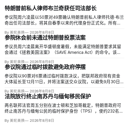
特朗普前私人律师布兰奇获任司法部长
参议院周六凌晨以50票对49票确认特朗普前私人律师托德·布兰
奇出任司法部长，将其自春季以来的代理身份正式化。所有出
席的民主党参议员反对，共和党人丽莎·穆尔科斯基和苏珊·柯林
By 美轮美换
2026年8月8日
斯倒戈；长期因健康缺席的米奇·麦康奈尔未投票。比尔·卡西迪
参院休会前未通过特朗普投票法案
最终支持，使提名得以过关。
参议员周六凌晨离开华盛顿度暑假，未能满足特朗普要求其留
会通过《拯救美国法案》（SAVE America Act）的命令。该法
案要求选民提供严格的公民身份证明，但连共和党内部都缺乏
By 美轮美换
2026年8月8日
足够支持，更不可能达到参议院推进多数法案所需的60票。
参议院通过临时拨款避免政府停摆
参议院以90票对6票通过临时拨款决议，把联邦政府现有资金
大体延长至12月11日，并将法案送交众议院，以避免9月30日财
年结束后政府停摆。这份跨党派方案比众议院此前通过、主要
By 美轮美换
2026年8月8日
依靠共和党支持的版本多维持一周；参议院多数法案需60票推
法院放行终止南苏丹与缅甸移民保护
进，共和党领导层因此与民主党拨款负责人谈判。
两名联邦法官周五分别在波士顿和芝加哥裁定，特朗普政府可
终止南苏丹与缅甸公民的临时保护身份（TPS），使约232名南
苏丹人和约4000名缅甸人失去免遭遣返和在美工作的临时保
By 美轮美换
2026年8月8日
障。两国分别因长期武装冲突及2021年军事政变后动荡而获指
定；国土安全部去年11月决定取消保护。