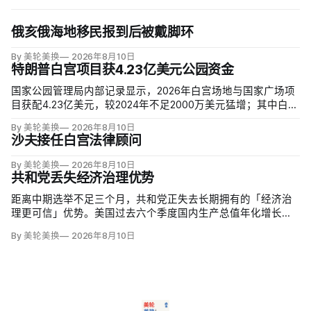
俄亥俄海地移民报到后被戴脚环
By 美轮美换
2026年8月10日
特朗普白宫项目获4.23亿美元公园资金
国家公园管理局内部记录显示，2026年白宫场地与国家广场项
目获配4.23亿美元，较2024年不足2000万美元猛增；其中白宫
场地3.23亿美元，增幅近5000%。同期黄石、优胜美地、大峡
By 美轮美换
2026年8月10日
谷等数十座公园资金下降，白宫与国家广场的额度甚至超过九
沙夫接任白宫法律顾问
处知名公园总和。
By 美轮美换
2026年8月10日
共和党丢失经济治理优势
距离中期选举不足三个月，共和党正失去长期拥有的「经济治
理更可信」优势。美国过去六个季度国内生产总值年化增长
1.9%，失业率仍仅4.1%，股市和消费也保持韧性，但6月通胀达
By 美轮美换
2026年8月10日
3.5%，恰好吞掉同期工资涨幅；约四分之三受访者仍认为经济
表现一般或糟糕。