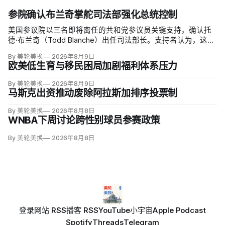
参院确认布兰奇掌舵司法部强化总统控制
美国参议院以三名即将离任的共和党参议员关键支持，确认托
德·布兰奇（Todd Blanche）出任司法部长。支持者认为，这位
特朗普前私人刑事辩护律师因获总统信任，反而最可能劝阻其
By 美轮美换
2026年8月9日
冲动；
欧美低生育与移民困局加剧福利体系压力
By 美轮美换
2026年8月9日
马斯克出资推动废除阿拉斯加排序投票制
By 美轮美换
2026年8月8日
WNBA下周讨论跨性别球员参赛政策
By 美轮美换
2026年8月8日
登录
网站 RSS
播客 RSS
YouTube
小宇宙
Apple Podcast
Spotify
Threads
Telegram