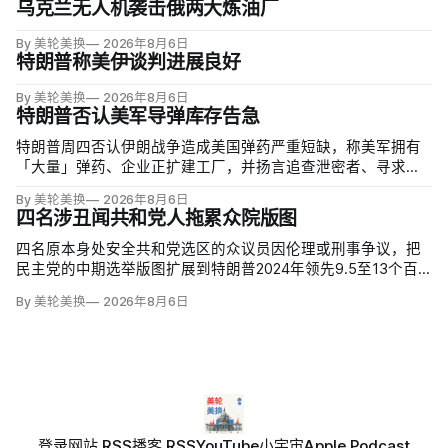
乌克兰无人机袭击俄两大炼油厂
By 美轮美换
2026年8月6日
特朗普称美伊谈判进展良好
By 美轮美换
2026年8月6日
特朗普否认美军导弹库存告急
特朗普周四否认伊朗战争造成美国弹药严重短缺，称美军拥有
「大量」弹药、企业正扩建工厂，并扬言追查泄密者、寻求长
期监禁。但CBS新闻援引知情人士称，美军在「史诗怒火行
By 美轮美换
2026年8月6日
动」中几乎耗尽全球陆军战术导弹系统（ATACMS）与精确打
四名涉丑闻共和党人拖累众院版图
击导弹库存，爱国者和末段高空区域防御系统（THAAD）拦
截…
四名原本身处安全共和党选区的众议员因伦理或刑事争议，把
民主党的中期选举版图扩展到特朗普2024年领先9.5至13个百
分点的地区。北卡州查克·爱德华兹（Chuck Edwards）被众院
By 美轮美换
2026年8月6日
道德委员会认定性骚扰女助理后退选，其选区已被列为胜负难
料；
登录
网站 RSS
播客 RSS
YouTube
小宇宙
Apple Podcast