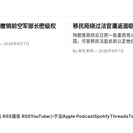
楼撤销前空军部长密级权
移民局绕过法官遣返面
特朗普政府近日把一批墨西哥
国，尽管移民法庭此前认定他
2026年8月7日
可能遭受酷刑，并依据《禁止
By 美轮美换
2026年8月7日
给予暂缓遣返保护。知情人士
海关执法局局长戴维·文图雷拉（D
Venturella）凭国务院从墨
「不受伤害」外交保证，单方
护；
 RSS
播客 RSS
YouTube
小宇宙
Apple Podcast
Spotify
Threads
T