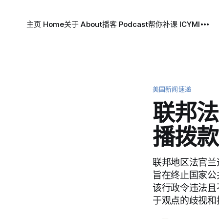
主页 Home
关于 About
播客 Podcast
帮你补课 ICYMI
美国新闻速递
联邦法
播拨款
联邦地区法官兰道
旨在终止国家公
该行政令违法且
于观点的歧视和