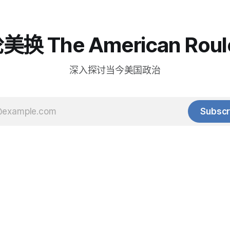
换 The American Roul
深入探讨当今美国政治
Subscr
© 2025 Baihua Media LLC. All rights reserved.