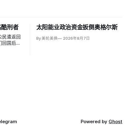
临酷刑者
太阳能业政治资金扳倒奥格尔斯
公民遣返回
By 美轮美换
2026年8月7日
们回国后很
酷刑公约》
称，移民及
avid
西哥政府取得的
面撤销保
elegram
Powered by
Ghost