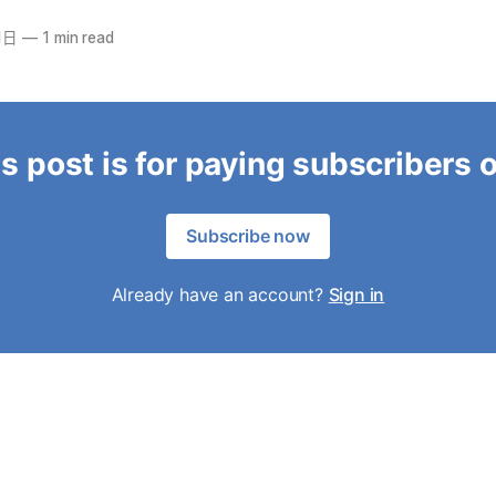
1日
—
1 min read
s post is for paying subscribers 
Subscribe now
Already have an account?
Sign in