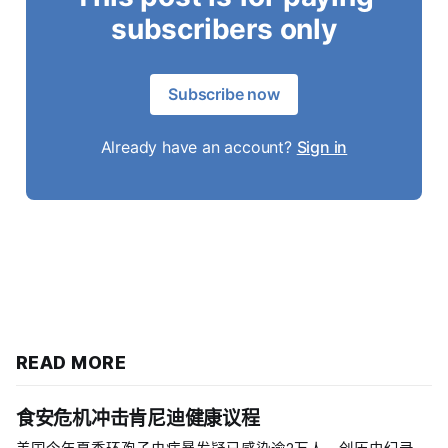
subscribers only
Subscribe now
Already have an account?
Sign in
READ MORE
食安危机冲击肯尼迪健康议程