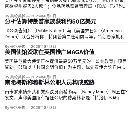
美国今年夏季环孢子虫病暴发疑已感染逾2万人，创历史纪录，
密歇根州报告2人死亡；食品药品监督管理局（FDA）已把约
6000例病例与泰勒农场从墨西哥中部进口的卷心莴苣联系起
By 美轮美换
2026年8月8日
来，但其余来源仍未查清。
分析估算特朗普家族获利约50亿美元
《公众告知》（Public Notice）与《美国末日》（American
Doom）联合分析称，特朗普第二任期前两年，特朗普家族利润
与资产增值保守估计约50亿美元，其中数字资产业务收入超过
By 美轮美换
2026年8月8日
22.5亿美元、外国授权业务2025年收入6100万美元；
美国使馆资助在英国推广MAGA价值
美国驻伦敦大使馆正在提供最高50万美元的「公共教育」项目
资助，鼓励以「共同文明价值」为主题，优先宣传言论自由、
有限政府、正当程序、陪审团审判、财产权和经同意征税等理
By 美轮美换
2026年8月8日
念。英国自由民主党议员丽莎·斯玛特（Lisa Smart）指责特朗
南希梅斯称穆斯林公职人员构成威胁
普政府用「MAGA资金」干预英国民主；
南卡罗来纳州共和党众议员南希·梅斯（Nancy Mace）周五在X
发文，声称美国所有担任公职的穆斯林都是「特洛伊木马」，
并对国家安全和共和国构成威胁，最后写道「我们拒绝沉
By 美轮美换
2026年8月8日
默」。截至浏览器核验时，这条帖子获得约440万次浏览、6.2
万次点赞、1万次转发和7800条回复。