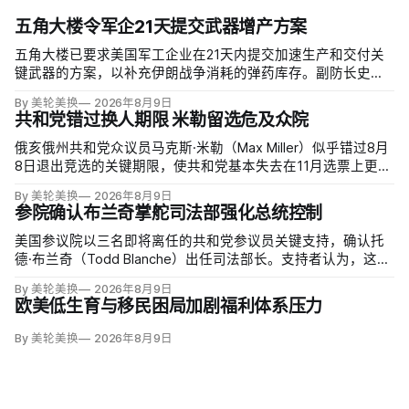
五角大楼令军企21天提交武器增产方案
五角大楼已要求美国军工企业在21天内提交加速生产和交付关
键武器的方案，以补充伊朗战争消耗的弹药库存。副防长史蒂
夫·范伯格（Steve Feinberg）在备忘录中称，多年研发周期不
By 美轮美换
2026年8月9日
可接受，必须立即扩大产能；
共和党错过换人期限 米勒留选危及众院
俄亥俄州共和党众议员马克斯·米勒（Max Miller）似乎错过8月
8日退出竞选的关键期限，使共和党基本失去在11月选票上更换
候选人的最后实际机会。米勒被前妻艾米莉·莫雷诺（Emily
By 美轮美换
2026年8月9日
Moreno）指控家暴并予以否认，众院道德委员会同时调查他是
参院确认布兰奇掌舵司法部强化总统控制
否涉及家庭暴力、虐待或非法用药。
美国参议院以三名即将离任的共和党参议员关键支持，确认托
德·布兰奇（Todd Blanche）出任司法部长。支持者认为，这位
特朗普前私人刑事辩护律师因获总统信任，反而最可能劝阻其
By 美轮美换
2026年8月9日
冲动；
欧美低生育与移民困局加剧福利体系压力
By 美轮美换
2026年8月9日