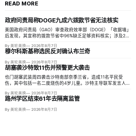
READ MORE
政府问责局称DOGE九成六拨款节省无法核实
美国政府问责局（GAO）审查政府效率部（DOGE）「收据墙」
后发现，其宣称的拨款节省中96%缺乏足够资料核实；涉及274
亿美元节省的2503份合同并未采取终止行动，所谓合同节省约
By 美轮美换
2026年8月7日
三分之二无法验证或不符合其公开方法，264份拟终止租约中
穆尔科斯基称选民反对确认布兰奇
108份早已进入终止流程。
By 美轮美换
2026年8月7日
胡塞袭沙特致11伤并预警更大袭击
也门胡塞武装周四袭击沙特南部奈季兰省，造成11名平民受
伤，其中包括一名二度烧伤的4岁儿童。沙特主导联军发言人图
尔基·马利基（Turki al-Maliki）指控胡塞武装无差别炮击民用
By 美轮美换
2026年8月7日
区；
路州学区结束61年去隔离监管
By 美轮美换
2026年8月7日