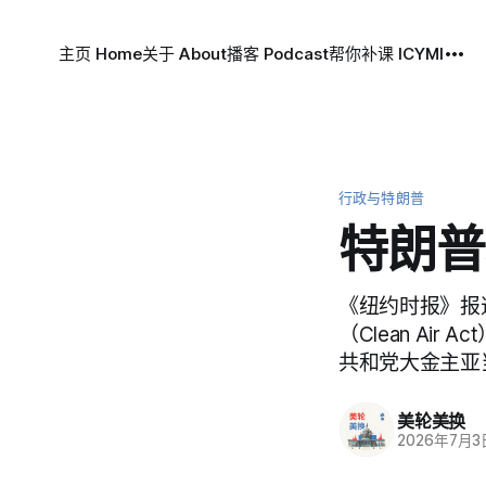
主页 Home
关于 About
播客 Podcast
帮你补课 ICYMI
行政与特朗普
特朗普
《纽约时报》报
（Clean A
共和党大金主亚当·
美轮美换
2026年7月3