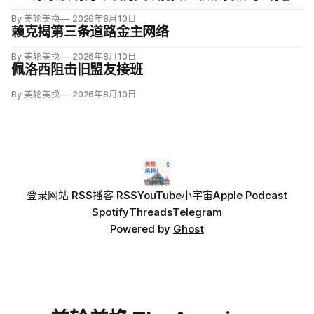
集中行动。申请城市必须配合联邦移民执法，执行反露宿、反
By 美轮美换
2026年8月10日
游荡和强制治疗等政策，并预先同意在暴力犯罪或「公共骚
赖克揭第三条道路金主网络
乱」激增时偿还未来联邦介入成本。
By 美轮美换
2026年8月10日
佩洛西阻击旧盟友接班
By 美轮美换
2026年8月10日
登录
网站 RSS
播客 RSS
YouTube
小宇宙
Apple Podcast
Spotify
Threads
Telegram
Powered by
Ghost