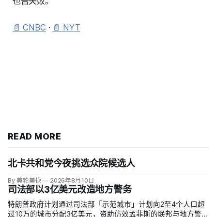
也告失败。
📄 CNBC
·
📄 NYT
READ MORE
北卡共和党今夜挑选众院候选人
By 美轮美换
2026年8月10日
司法部以3亿美元改造地方警务
特朗普政府计划通过司法部「示范城市」计划向2至4个人口超
过10万的城市分配3亿美元，资助仿效孟菲斯的联邦与地方警力