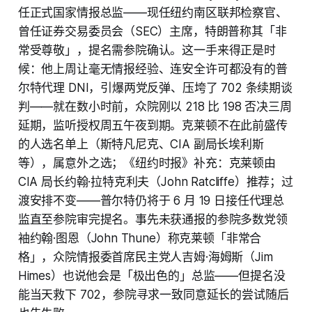
任正式国家情报总监——现任纽约南区联邦检察官、
曾任证券交易委员会（SEC）主席，特朗普称其「非
常受尊敬」，提名需参院确认。这一手来得正是时
候：他上周让毫无情报经验、连安全许可都没有的普
尔特代理 DNI，引爆两党反弹、压垮了 702 条续期谈
判——就在数小时前，众院刚以 218 比 198 否决三周
延期，监听授权周五午夜到期。克莱顿不在此前盛传
的人选名单上（斯特凡尼克、CIA 副局长埃利斯
等），属意外之选；《纽约时报》补充：克莱顿由
CIA 局长约翰·拉特克利夫（John Ratcliffe）推荐；过
渡安排不变——普尔特仍将于 6 月 19 日接任代理总
监直至参院审完提名。事先未获通报的参院多数党领
袖约翰·图恩（John Thune）称克莱顿「非常合
格」，众院情报委首席民主党人吉姆·海姆斯（Jim
Himes）也说他会是「极出色的」总监——但提名没
能当天救下 702，参院寻求一致同意延长的尝试随后