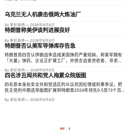
乌克兰无人机袭击俄两大炼油厂
By 美轮美换
2026年8月6日
特朗普称美伊谈判进展良好
By 美轮美换
2026年8月6日
特朗普否认美军导弹库存告急
特朗普周四否认伊朗战争造成美国弹药严重短缺，称美军拥有
「大量」弹药、企业正扩建工厂，并扬言追查泄密者、寻求长
期监禁。但CBS新闻援引知情人士称，美军在「史诗怒火行
By 美轮美换
2026年8月6日
动」中几乎耗尽全球陆军战术导弹系统（ATACMS）与精确打
四名涉丑闻共和党人拖累众院版图
击导弹库存，爱国者和末段高空区域防御系统（THAAD）拦
截…
四名原本身处安全共和党选区的众议员因伦理或刑事争议，把
民主党的中期选举版图扩展到特朗普2024年领先9.5至13个百
分点的地区。北卡州查克·爱德华兹（Chuck Edwards）被众院
By 美轮美换
2026年8月6日
道德委员会认定性骚扰女助理后退选，其选区已被列为胜负难
料；