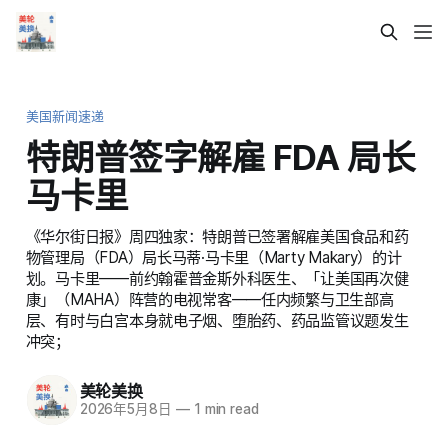
美国新闻速递
特朗普签字解雇 FDA 局长
马卡里
《华尔街日报》周四独家：特朗普已签署解雇美国食品和药
物管理局（FDA）局长马蒂·马卡里（Marty Makary）的计
划。马卡里——前约翰霍普金斯外科医生、「让美国再次健
康」（MAHA）阵营的电视常客——任内频繁与卫生部高
层、有时与白宫本身就电子烟、堕胎药、药品监管议题发生
冲突；
美轮美换
2026年5月8日
—
1 min read