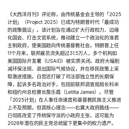
《大西洋月刊》评论称，由传统基金会主导的「2025
计划」（Project 2025）已成为特朗普时代「最成功
的政策倡议」。该计划旨在通过扩大行政权力、边缘
化国会、打击文官系统，推动建立一个政治化的准君
主制政府，使美国趋向传统基督教社会。特朗普上任
11个月来，联邦雇员流失超过31.5万人，多个机构如
美国国际开发署（USAID）被实质关闭。政府大幅削
减环保法规、退出国际气候协议，并在移民政策上采
取激进措施。白宫还打破了司法部独立性的长期保
障，起诉多名政治对手，包括前联邦调查局局长科米
和纽约州总检察长詹乐霞（Letitia James）。尽管
「2025计划」在人事任命速度和基督教民族主义推进
上不及预期，但其核心理念——右翼大政府路线——
已彻底改变了传统保守派的小政府主张，这可能为
2028年潜在的民主党总统留下更集中的权力遗产。