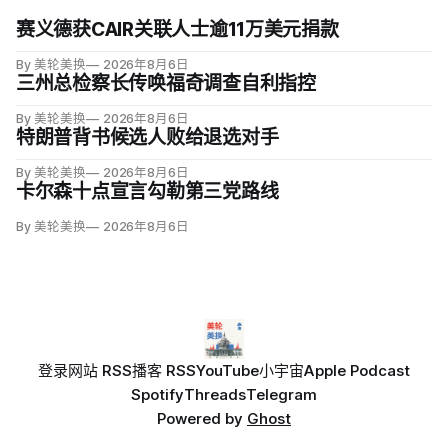
赛义德获CAIR关联人士逾11万美元捐款
By 美轮美换
2026年8月6日
三州总检察长传唤福奇调查自利指控
By 美轮美换
2026年8月6日
特朗普背书候选人败给退选对手
By 美轮美换
2026年8月6日
卡尔森十点宣言勾勒第三党路线
By 美轮美换
2026年8月6日
登录
网站 RSS
播客 RSS
YouTube
小宇宙
Apple Podcast
Spotify
Threads
Telegram
Powered by
Ghost