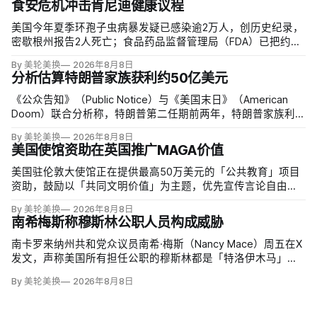
食安危机冲击肯尼迪健康议程
美国今年夏季环孢子虫病暴发疑已感染逾2万人，创历史纪录，
密歇根州报告2人死亡；食品药品监督管理局（FDA）已把约
6000例病例与泰勒农场从墨西哥中部进口的卷心莴苣联系起
By 美轮美换
2026年8月8日
来，但其余来源仍未查清。
分析估算特朗普家族获利约50亿美元
《公众告知》（Public Notice）与《美国末日》（American
Doom）联合分析称，特朗普第二任期前两年，特朗普家族利润
与资产增值保守估计约50亿美元，其中数字资产业务收入超过
By 美轮美换
2026年8月8日
22.5亿美元、外国授权业务2025年收入6100万美元；
美国使馆资助在英国推广MAGA价值
美国驻伦敦大使馆正在提供最高50万美元的「公共教育」项目
资助，鼓励以「共同文明价值」为主题，优先宣传言论自由、
有限政府、正当程序、陪审团审判、财产权和经同意征税等理
By 美轮美换
2026年8月8日
念。英国自由民主党议员丽莎·斯玛特（Lisa Smart）指责特朗
南希梅斯称穆斯林公职人员构成威胁
普政府用「MAGA资金」干预英国民主；
南卡罗来纳州共和党众议员南希·梅斯（Nancy Mace）周五在X
发文，声称美国所有担任公职的穆斯林都是「特洛伊木马」，
并对国家安全和共和国构成威胁，最后写道「我们拒绝沉
By 美轮美换
2026年8月8日
默」。截至浏览器核验时，这条帖子获得约440万次浏览、6.2
万次点赞、1万次转发和7800条回复。