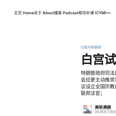
主页 Home
关于 About
播客 Podcast
帮你补课 ICYMI
行政与特朗普
白宫试
特朗普政府司法
会应更主动推崇
议设立全国宗教
联邦法官；
美轮美换
2026年7月5