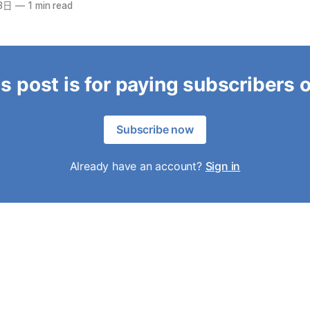
3日
—
1 min read
s post is for paying subscribers 
Subscribe now
Already have an account?
Sign in