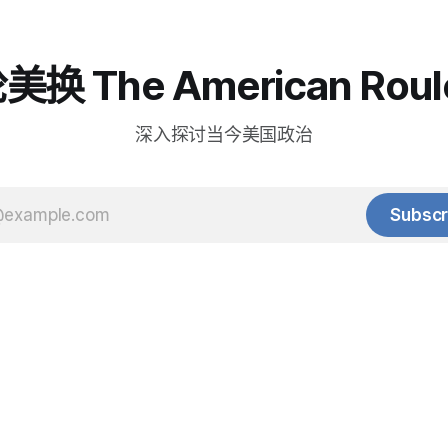
换 The American Roul
深入探讨当今美国政治
Subscr
© 2025 Baihua Media LLC. All rights reserved.