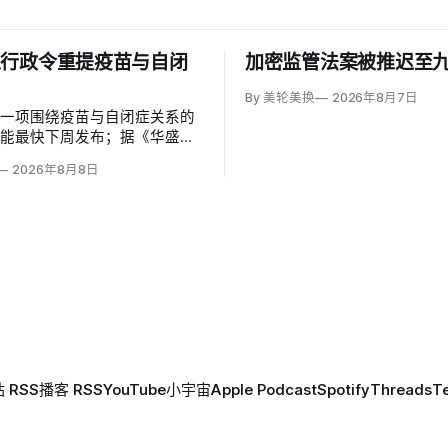
以行政令重提疫苗与自闭
加密监管法案被推迟至
By 美轮美换
2026年8月7日
草一项围绕疫苗与自闭症关系的
可能最快下周发布；据《华盛顿
彭博社报道，草案涉及儿童疫苗
2026年8月8日
、自闭症研究和家长选择权，内
变化。数十项覆盖全球数百万儿
量研究均未发现儿童疫苗导致自
关说法源自一项后来撤稿的欺诈
作者也被吊销执照。
 RSS
播客 RSS
YouTube
小宇宙
Apple Podcast
Spotify
Threads
T