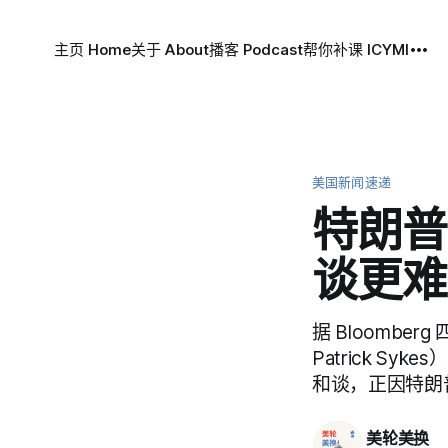
主页 Home
关于 About
播客 Podcast
帮你补课 ICYMI
美国新闻速递
特朗普 
谈更难
据 Bloomberg 
Patrick 
和谈，正因特朗
美轮美换