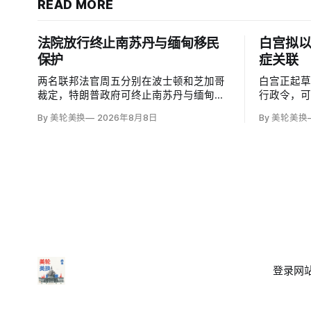
READ MORE
法院放行终止南苏丹与缅甸移民
白宫拟
保护
症关联
两名联邦法官周五分别在波士顿和芝加哥
白宫正起
裁定，特朗普政府可终止南苏丹与缅甸公
行政令，
民的临时保护身份（TPS），使约232名
邮报》和
By 美轮美换
2026年8月8日
By 美轮美换
南苏丹人和约4000名缅甸人失去免遭遣返
接种计划
和在美工作的临时保障。两国分别因长期
容仍可能
武装冲突及2021年军事政变后动荡而获指
童的高质
定；国土安全部去年11月决定取消保护。
闭症，相
性研究，
登录
网站